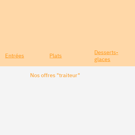
Desserts-
Entrées
Plats
glaces
Nos offres "traiteur"